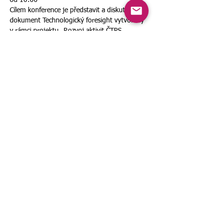
Cílem konference je představit a diskutovat 
dokument Technologický foresight vytvořený 
v rámci projektu „Rozvoj aktivit ČTPS 
podporující zapojení do Industry 4.0 v 
10:05 – 10:20 	Představení ČTPS z.s. a 
projektu OPPIK řešeného v ČTPS (Ing. 
10:20 – 10:40 	Představení dokumentu 
Technologický foresightu (TF) ČTPS (doc. 
Více